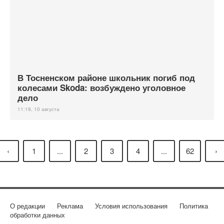
В Тосненском районе школьник погиб под
колесами Skoda: возбуждено уголовное
дело
11:19, 10 августа
‹
1
...
2
3
4
...
62
›
О редакции
Реклама
Условия использования
Политика
обработки данных