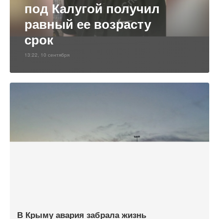
под Калугой получил
равный ее возрасту
срок
13:22, 10 сентября
В Крыму авария забрала жизнь