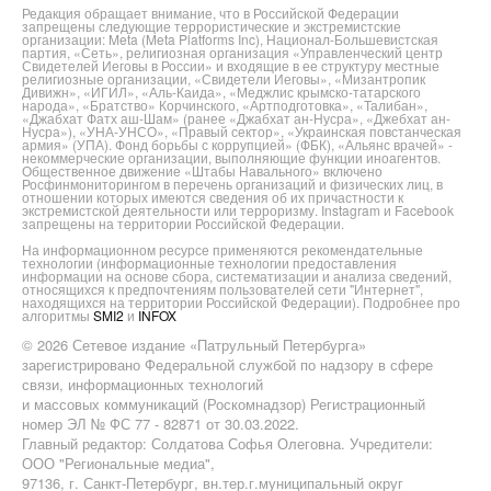
Редакция обращает внимание, что в Российской Федерации
запрещены следующие террористические и экстремистские
организации: Meta (Meta Platforms Inc), Национал-Большевистская
партия, «Сеть», религиозная организация «Управленческий центр
Свидетелей Иеговы в России» и входящие в ее структуру местные
религиозные организации, «Свидетели Иеговы», «Мизантропик
Дивижн», «ИГИЛ», «Аль-Каида», «Меджлис крымско-татарского
народа», «Братство» Корчинского, «Артподготовка», «Талибан»,
«Джабхат Фатх аш-Шам» (ранее «Джабхат ан-Нусра», «Джебхат ан-
Нусра»), «УНА-УНСО», «Правый сектор», «Украинская повстанческая
армия» (УПА). Фонд борьбы с коррупцией» (ФБК), «Альянс врачей» -
некоммерческие организации, выполняющие функции иноагентов.
Общественное движение «Штабы Навального» включено
Росфинмониторингом в перечень организаций и физических лиц, в
отношении которых имеются сведения об их причастности к
экстремистской деятельности или терроризму. Instagram и Facebook
запрещены на территории Российской Федерации.
На информационном ресурсе применяются рекомендательные
технологии (информационные технологии предоставления
информации на основе сбора, систематизации и анализа сведений,
относящихся к предпочтениям пользователей сети "Интернет",
находящихся на территории Российской Федерации). Подробнее про
алгоритмы
SMI2
и
INFOX
© 2026 Сетевое издание «Патрульный Петербурга»
зарегистрировано Федеральной службой по надзору в сфере
связи, информационных технологий
и массовых коммуникаций (Роскомнадзор) Регистрационный
номер ЭЛ № ФС 77 - 82871 от 30.03.2022.
Главный редактор: Солдатова Софья Олеговна. Учредители:
ООО "Региональные медиа",
97136, г. Санкт-Петербург, вн.тер.г.муниципальный округ