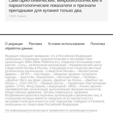
паразитологические показатели и признали
пригодными для купания только два.
12:23, 3 июня
О редакции
Реклама
Условия использования
Политика
обработки данных
Редакция обращает внимание, что в Российской Федерации
запрещены следующие террористические и экстремистские
организации: Meta (Meta Platforms Inc), Национал-Большевистская
партия, «Сеть», религиозная организация «Управленческий центр
Свидетелей Иеговы в России» и входящие в ее структуру местные
религиозные организации, «Свидетели Иеговы», «Мизантропик
Дивижн», «ИГИЛ», «Аль-Каида», «Меджлис крымско-татарского
народа», «Братство» Корчинского, «Артподготовка», «Талибан»,
«Джабхат Фатх аш-Шам» (ранее «Джабхат ан-Нусра», «Джебхат ан-
Нусра»), «УНА-УНСО», «Правый сектор», «Украинская повстанческая
армия» (УПА). Фонд борьбы с коррупцией» (ФБК), «Альянс врачей» -
некоммерческие организации, выполняющие функции иноагентов.
Общественное движение «Штабы Навального» включено
Росфинмониторингом в перечень организаций и физических лиц, в
отношении которых имеются сведения об их причастности к
экстремистской деятельности или терроризму. Instagram и Facebook
запрещены на территории Российской Федерации.
На информационном ресурсе применяются рекомендательные