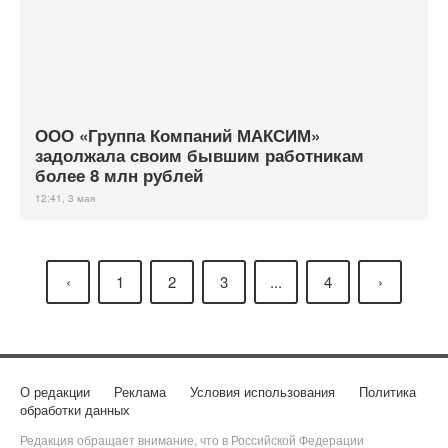
ООО «Группа Компаний МАКСИМ»
задолжала своим бывшим работникам
более 8 млн рублей
12:41, 3 мая
‹
1
2
3
...
4
›
О редакции
Реклама
Условия использования
Политика
обработки данных
Редакция обращает внимание, что в Российской Федерации