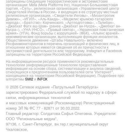
запрещены следующие террористические и экстремистские
организации: Meta (Meta Platforms Inc), Национал-Большевистская
партия, «Сеть», религиозная организация «Управленческий центр
Свидетелей Иеговы в России» и входящие в ее структуру местные
религиозные организации, «Свидетели Иеговы», «Мизантропик
Дивижн», «ИГИЛ», «Аль-Каида», «Меджлис крымско-татарского
народа», «Братство» Корчинского, «Артподготовка», «Талибан»,
«Джабхат Фатх аш-Шам» (ранее «Джабхат ан-Нусра», «Джебхат ан-
Нусра»), «УНА-УНСО», «Правый сектор», «Украинская повстанческая
армия» (УПА). Фонд борьбы с коррупцией» (ФБК), «Альянс врачей» -
некоммерческие организации, выполняющие функции иноагентов.
Общественное движение «Штабы Навального» включено
Росфинмониторингом в перечень организаций и физических лиц, в
отношении которых имеются сведения об их причастности к
экстремистской деятельности или терроризму. Instagram и Facebook
запрещены на территории Российской Федерации.
На информационном ресурсе применяются рекомендательные
технологии (информационные технологии предоставления
информации на основе сбора, систематизации и анализа сведений,
относящихся к предпочтениям пользователей сети "Интернет",
находящихся на территории Российской Федерации). Подробнее про
алгоритмы
SMI2
и
INFOX
© 2026 Сетевое издание «Патрульный Петербурга»
зарегистрировано Федеральной службой по надзору в сфере
связи, информационных технологий
и массовых коммуникаций (Роскомнадзор) Регистрационный
номер ЭЛ № ФС 77 - 82871 от 30.03.2022.
Главный редактор: Солдатова Софья Олеговна. Учредители:
ООО "Региональные медиа",
97136, г. Санкт-Петербург, вн.тер.г.муниципальный округ
Чкаловское,