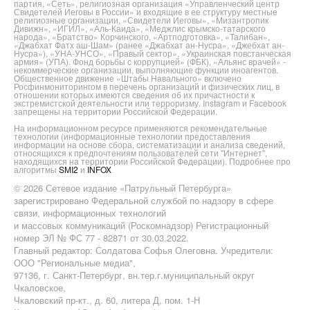
партия, «Сеть», религиозная организация «Управленческий центр
Свидетелей Иеговы в России» и входящие в ее структуру местные
религиозные организации, «Свидетели Иеговы», «Мизантропик
Дивижн», «ИГИЛ», «Аль-Каида», «Меджлис крымско-татарского
народа», «Братство» Корчинского, «Артподготовка», «Талибан»,
«Джабхат Фатх аш-Шам» (ранее «Джабхат ан-Нусра», «Джебхат ан-
Нусра»), «УНА-УНСО», «Правый сектор», «Украинская повстанческая
армия» (УПА). Фонд борьбы с коррупцией» (ФБК), «Альянс врачей» -
некоммерческие организации, выполняющие функции иноагентов.
Общественное движение «Штабы Навального» включено
Росфинмониторингом в перечень организаций и физических лиц, в
отношении которых имеются сведения об их причастности к
экстремистской деятельности или терроризму. Instagram и Facebook
запрещены на территории Российской Федерации.
На информационном ресурсе применяются рекомендательные
технологии (информационные технологии предоставления
информации на основе сбора, систематизации и анализа сведений,
относящихся к предпочтениям пользователей сети "Интернет",
находящихся на территории Российской Федерации). Подробнее про
алгоритмы
SMI2
и
INFOX
© 2026 Сетевое издание «Патрульный Петербурга»
зарегистрировано Федеральной службой по надзору в сфере
связи, информационных технологий
и массовых коммуникаций (Роскомнадзор) Регистрационный
номер ЭЛ № ФС 77 - 82871 от 30.03.2022.
Главный редактор: Солдатова Софья Олеговна. Учредители:
ООО "Региональные медиа",
97136, г. Санкт-Петербург, вн.тер.г.муниципальный округ
Чкаловское,
Чкаловский пр-кт., д. 60, литера Д, пом. 1-Н