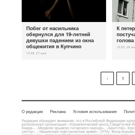
Побег от насильника
К пете
обернулся для 19-летней
постуч
девушки падением из окна
голова
общежития в Купчино
15:00, 26 ма
13:28, 27 мая
‹
1
О редакции
Реклама
Условия использования
Полит
Редакция обращает внимание, что в Российской Федерации запре
религиозная организация «Управленческий центр Свидетелей Ие
Каида», «Меджлис крымско-татарского народа», «Братство» Кор
сектор», «Украинская повстанческая армия» (УПА). Фонд борьб
Навального» включено Росфинмониторингом в перечень организац