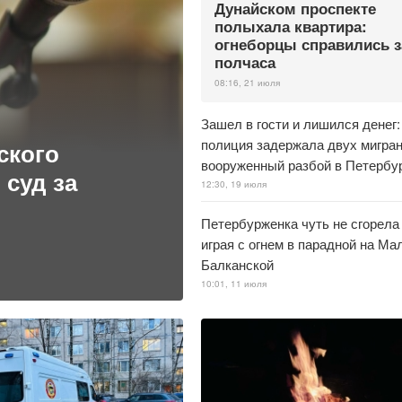
Дунайском проспекте
полыхала квартира:
огнеборцы справились з
полчаса
08:16, 21 июля
Зашел в гости и лишился денег:
полиция задержала двух мигран
ского
вооруженный разбой в Петербу
 суд за
12:30, 19 июля
Петербурженка чуть не сгорела
играя с огнем в парадной на Ма
Балканской
10:01, 11 июля