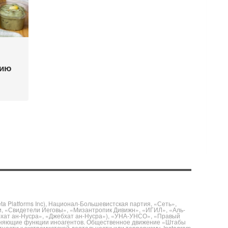
цию
 Platforms Inc), Национал-Большевистская партия, «Сеть»,
и, «Свидетели Иеговы», «Мизантропик Дивижн», «ИГИЛ», «Аль-
бхат ан-Нусра», «Джебхат ан-Нусра»), «УНА-УНСО», «Правый
полняющие функции иноагентов. Общественное движение «Штабы
ности к экстремистской деятельности или терроризму. Instagram