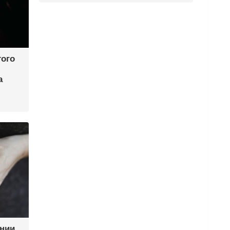
того
а
ении