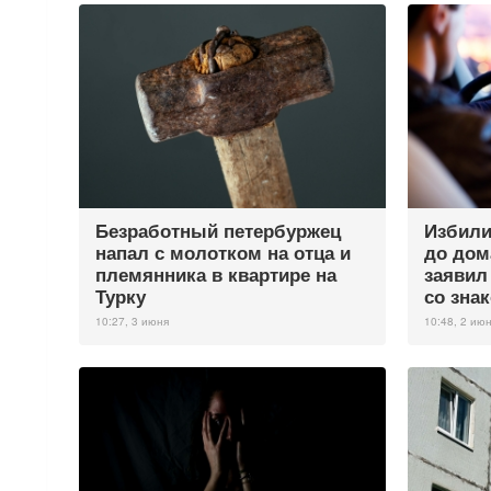
Безработный петербуржец
Избили
напал с молотком на отца и
до дом
племянника в квартире на
заявил
Турку
со зна
10:27, 3 июня
10:48, 2 ию