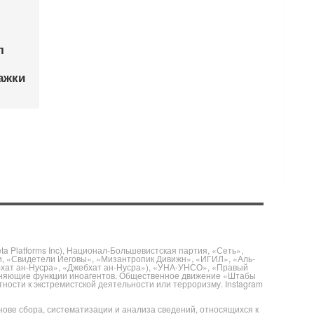
л
ажки
 Platforms Inc), Национал-Большевистская партия, «Сеть»,
и, «Свидетели Иеговы», «Мизантропик Дивижн», «ИГИЛ», «Аль-
бхат ан-Нусра», «Джебхат ан-Нусра»), «УНА-УНСО», «Правый
полняющие функции иноагентов. Общественное движение «Штабы
ности к экстремистской деятельности или терроризму. Instagram
е сбора, систематизации и анализа сведений, относящихся к