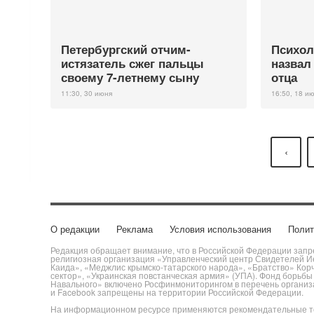
Петербургский отчим-
Психол
истязатель сжег пальцы
назвал
своему 7-летнему сыну
отца
11:30, 30 июня
16:50, 18 и
‹
О редакции
Реклама
Условия использования
Полит
Редакция обращает внимание, что в Российской Федерации запре
религиозная организация «Управленческий центр Свидетелей Ие
Каида», «Меджлис крымско-татарского народа», «Братство» Кор
сектор», «Украинская повстанческая армия» (УПА). Фонд борьб
Навального» включено Росфинмониторингом в перечень организац
и Facebook запрещены на территории Российской Федерации.
На информационном ресурсе применяются рекомендательные те