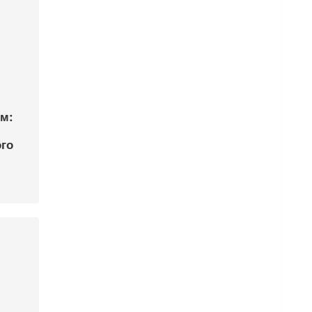
ом:
го