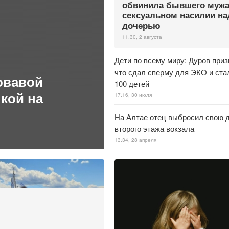
обвинила бывшего мужа
сексуальном насилии на
дочерью
11:30, 2 августа
Дети по всему миру: Дуров приз
что сдал сперму для ЭКО и ста
овавой
100 детей
кой на
17:16, 30 июля
На Алтае отец выбросил свою д
второго этажа вокзала
13:34, 28 апреля