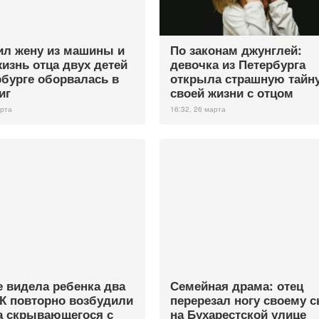
л жену из машины и
По законам джунглей:
жизнь отца двух детей
девочка из Петербурга
рбурге оборвалась в
открыла страшную тайн
иг
своей жизни с отцом
арта
16:32, 26 марта
е видела ребенка два
Семейная драма: отец
СК повторно возбудили
перерезал ногу своему 
а скрывающегося с
на Бухарестской улице