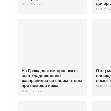
дочер
11:12, 30 ноября
14:16, 17 н
На Гражданском проспекте
Отец м
сын хладнокровно
площад
расправился со своим отцом
помог 
при помощи ножа
13:42, 10 ав
09:57, 3 сентября