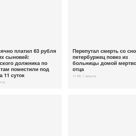
ячно платил 63 рубля
Перепутал смерть со сн
их сыновей:
петербуржец повез из
ского должника по
больницы домой мертво
там поместили под
отца
а 11 суток
11:34, 1 августа
уста