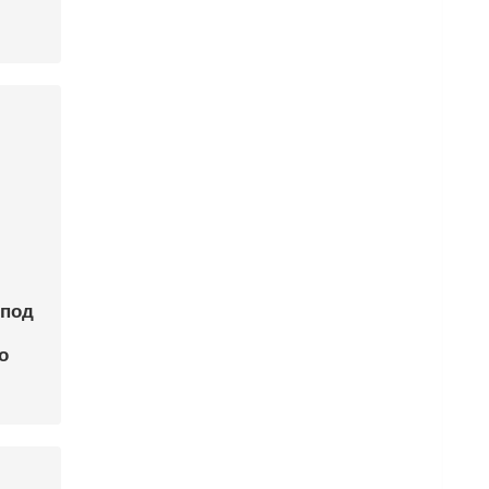
 под
о