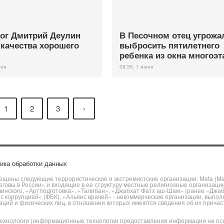
ог Дмитрий Деулин
В Песочном отец угрожа
 качества хорошего
выбросить пятилетнего
ребенка из окна многоэт
юня
08:35, 1 июня
1
2
3
›
ика обработки данных
щены следующие террористические и экстремистские организации: Meta (Meta
говы в России» и входящие в ее структуру местные религиозные организаци
чинского, «Артподготовка», «Талибан», «Джабхат Фатх аш-Шам» (ранее «Джа
ы с коррупцией» (ФБК), «Альянс врачей» - некоммерческие организации, вы
ий и физических лиц, в отношении которых имеются сведения об их причаст
хнологии (информационные технологии предоставления информации на основ