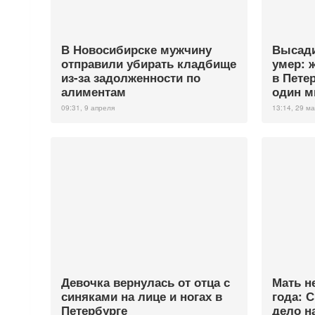
В Новосибирске мужчину
Высади
отправили убирать кладбище
умер: 
из-за задолженности по
в Пете
алиментам
один м
09:31, 9 апреля
13:14, 29 м
Девочка вернулась от отца с
Мать н
синяками на лице и ногах в
года: 
Петербурге
дело н