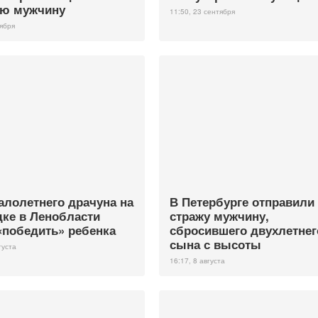
ью мужчину
11:50, 23 сентября
оября
алолетнего драчуна на
В Петербурге отправили
ке в Ленобласти
стражу мужчину,
«победить» ребенка
сбросившего двухлетнег
сына с высоты
густа
16:17, 8 августа