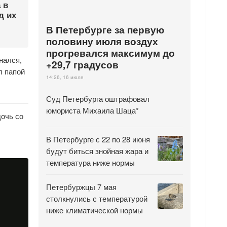
 в
д их
В Петербурге за первую
половину июля воздух
прогревался максимум до
нался,
+29,7 градусов
л папой
14:26, 16 июля
Суд Петербурга оштрафовал
юмориста Михаила Шаца*
очь со
В Петербурге с 22 по 28 июня
будут биться знойная жара и
температура ниже нормы
Петербуржцы 7 мая
столкнулись с температурой
ниже климатической нормы