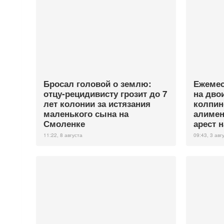
Бросал головой о землю:
Ежемес
отцу-рецидивисту грозит до 7
на дво
лет колонии за истязания
колпин
маленького сына на
алимен
Смоленке
арест н
11:22, 8 августа
09:43, 3 авг