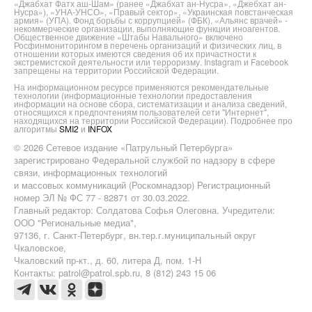
«Джабхат Фатх аш-Шам» (ранее «Джабхат ан-Нусра», «Джебхат ан-
Нусра»), «УНА-УНСО», «Правый сектор», «Украинская повстанческая
армия» (УПА). Фонд борьбы с коррупцией» (ФБК), «Альянс врачей» -
некоммерческие организации, выполняющие функции иноагентов.
Общественное движение «Штабы Навального» включено
Росфинмониторингом в перечень организаций и физических лиц, в
отношении которых имеются сведения об их причастности к
экстремистской деятельности или терроризму. Instagram и Facebook
запрещены на территории Российской Федерации.
На информационном ресурсе применяются рекомендательные
технологии (информационные технологии предоставления
информации на основе сбора, систематизации и анализа сведений,
относящихся к предпочтениям пользователей сети "Интернет",
находящихся на территории Российской Федерации). Подробнее про
алгоритмы
SMI2
и
INFOX
© 2026 Сетевое издание «Патрульный Петербурга»
зарегистрировано Федеральной службой по надзору в сфере
связи, информационных технологий
и массовых коммуникаций (Роскомнадзор) Регистрационный
номер ЭЛ № ФС 77 - 82871 от 30.03.2022.
Главный редактор: Солдатова Софья Олеговна. Учредители:
ООО "Региональные медиа",
97136, г. Санкт-Петербург, вн.тер.г.муниципальный округ
Чкаловское,
Чкаловский пр-кт., д. 60, литера Д, пом. 1-Н
Контакты: patrol@patrol.spb.ru, 8 (812) 243 15 06