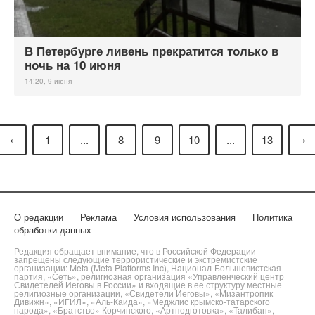
В Петербурге ливень прекратится только в
ночь на 10 июня
14:20, 9 июня
‹
1
...
8
9
10
...
13
›
О редакции
Реклама
Условия использования
Политика
обработки данных
Редакция обращает внимание, что в Российской Федерации
запрещены следующие террористические и экстремистские
организации: Meta (Meta Platforms Inc), Национал-Большевистская
партия, «Сеть», религиозная организация «Управленческий центр
Свидетелей Иеговы в России» и входящие в ее структуру местные
религиозные организации, «Свидетели Иеговы», «Мизантропик
Дивижн», «ИГИЛ», «Аль-Каида», «Меджлис крымско-татарского
народа», «Братство» Корчинского, «Артподготовка», «Талибан»,