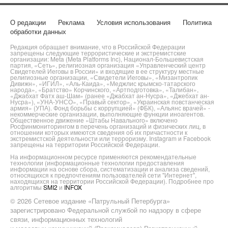
О редакции
Реклама
Условия использования
Политика
обработки данных
Редакция обращает внимание, что в Российской Федерации
запрещены следующие террористические и экстремистские
организации: Meta (Meta Platforms Inc), Национал-Большевистская
партия, «Сеть», религиозная организация «Управленческий центр
Свидетелей Иеговы в России» и входящие в ее структуру местные
религиозные организации, «Свидетели Иеговы», «Мизантропик
Дивижн», «ИГИЛ», «Аль-Каида», «Меджлис крымско-татарского
народа», «Братство» Корчинского, «Артподготовка», «Талибан»,
«Джабхат Фатх аш-Шам» (ранее «Джабхат ан-Нусра», «Джебхат ан-
Нусра»), «УНА-УНСО», «Правый сектор», «Украинская повстанческая
армия» (УПА). Фонд борьбы с коррупцией» (ФБК), «Альянс врачей» -
некоммерческие организации, выполняющие функции иноагентов.
Общественное движение «Штабы Навального» включено
Росфинмониторингом в перечень организаций и физических лиц, в
отношении которых имеются сведения об их причастности к
экстремистской деятельности или терроризму. Instagram и Facebook
запрещены на территории Российской Федерации.
На информационном ресурсе применяются рекомендательные
технологии (информационные технологии предоставления
информации на основе сбора, систематизации и анализа сведений,
относящихся к предпочтениям пользователей сети "Интернет",
находящихся на территории Российской Федерации). Подробнее про
алгоритмы
SMI2
и
INFOX
© 2026 Сетевое издание «Патрульный Петербурга»
зарегистрировано Федеральной службой по надзору в сфере
связи, информационных технологий